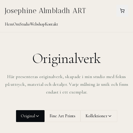
Josephine Almbladh ART
Hem
Om
Studio
Webshop
Kontakt
Originalverk
Här presenteras originalverk, skapade i min studio med fokus
på uttryck, material och detaljer. Varje målning är unik och finns
endast i ett exemplar.
Original
Fine Art Prints
Kollektioner