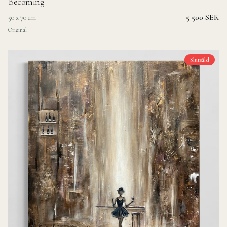
Becoming
5 500 SEK
50 x 70 cm
Original
Slutsåld