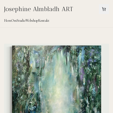
Josephine Almbladh ART
Hem
Om
Studio
Webshop
Kontakt