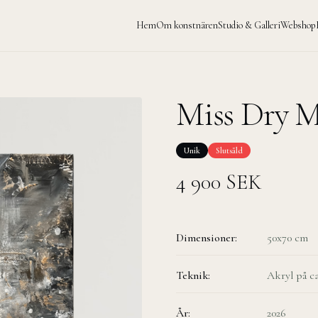
Hem
Om konstnären
Studio & Galleri
Webshop
Miss Dry M
Unik
Slutsåld
4 900
SEK
Dimensioner:
50x70 cm
Teknik:
Akryl på c
År:
2026