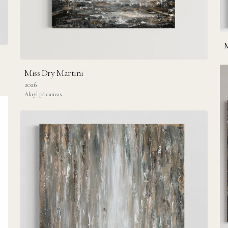
M
Miss Dry Martini
2026
Akryl på canvas