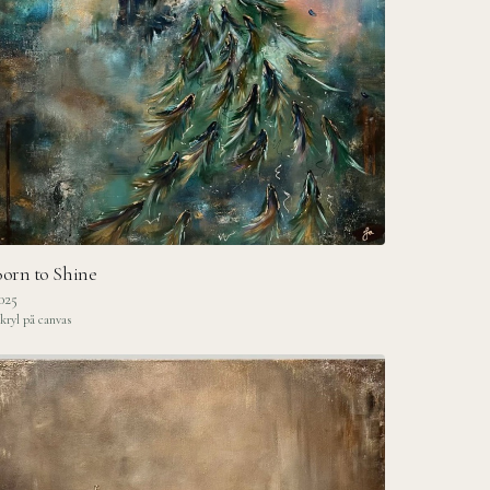
orn to Shine
025
kryl på canvas