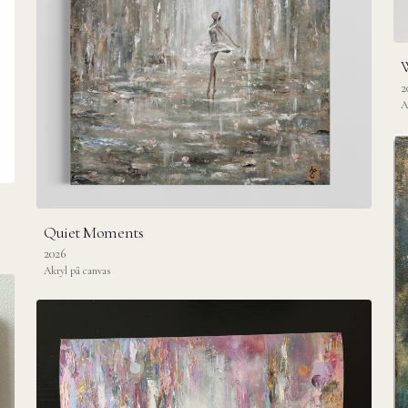
W
2
A
Quiet Moments
2026
Akryl på canvas