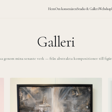
Hem
Om konstnären
Studio & Galleri
Webshop
Galleri
esa genom mina senaste verk — från abstrakta kompositioner till figür