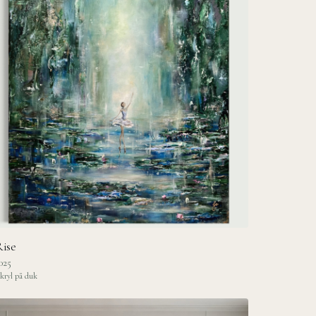
ise
025
kryl på duk