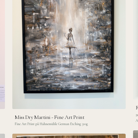
R
2
Miss Dry Martini - Fine Art Print
A
Fine Art Print på Hahnemühle German Etching 310g