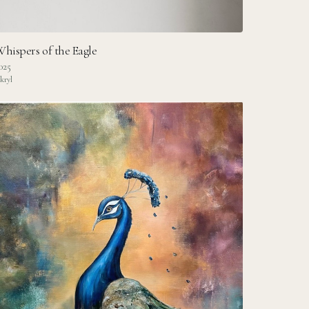
hispers of the Eagle
025
kryl