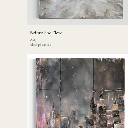
Before She Flew
2025
Akryl på canvas