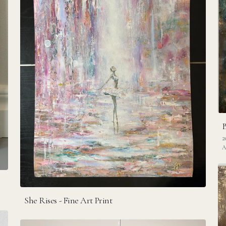
B
2
A
She Rises - Fine Art Print