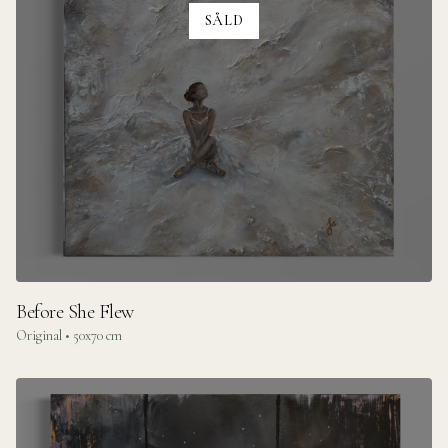
SÅLD
Before She Flew
Original •
50x70 cm